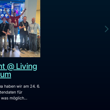
nt @ Living
ium
na haben wir am 24. 6.
itendaten für
t, was möglich…